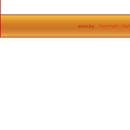
evon.hu
Copyright - Egés