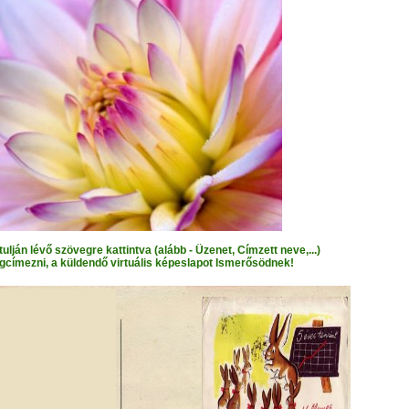
ulján lévő szövegre kattintva (alább - Üzenet, Címzett neve,...)
címezni, a küldendő virtuális képeslapot Ismerősödnek!