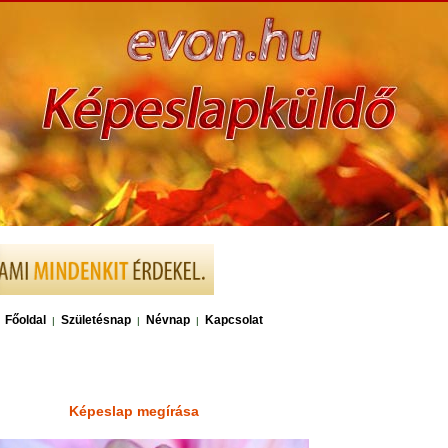
Főoldal
Születésnap
Névnap
Kapcsolat
|
|
|
Képeslap megírása