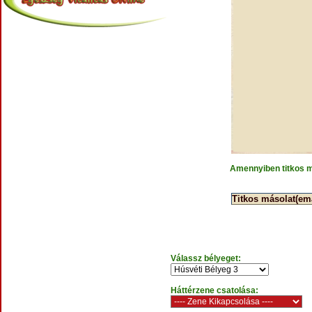
Amennyiben titkos má
Válassz bélyeget:
Háttérzene csatolása: