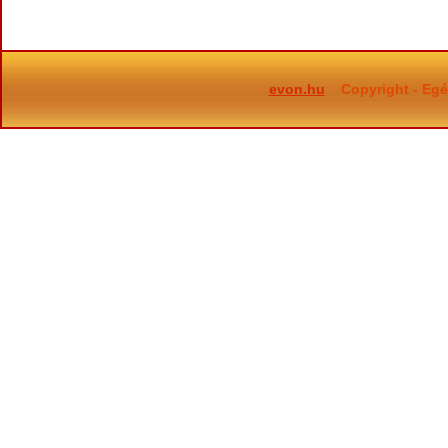
evon.hu
Copyright - Egés