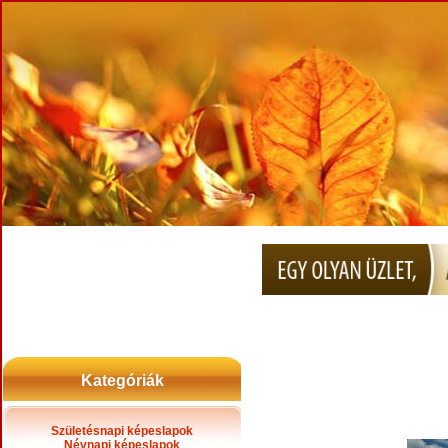
Kategóriák
Születésnapi képeslapok
Névnapi képeslapok