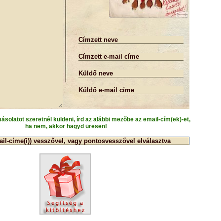
solatot szeretnél küldeni, írd az alábbi mezőbe az email-cím(ek)-et,
ha nem, akkor hagyd üresen!