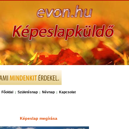
Főoldal
Születésnap
Névnap
Kapcsolat
|
|
|
Képeslap megírása