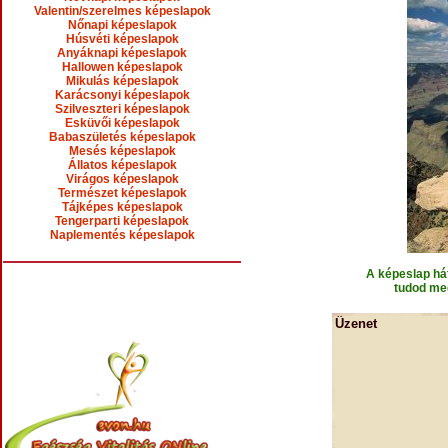
Valentin/szerelmes képeslapok
Nőnapi képeslapok
Húsvéti képeslapok
Anyáknapi képeslapok
Hallowen képeslapok
Mikulás képeslapok
Karácsonyi képeslapok
Szilveszteri képeslapok
Esküvői képeslapok
Babaszületés képeslapok
Mesés képeslapok
Állatos képeslapok
Virágos képeslapok
Természet képeslapok
Tájképes képeslapok
Tengerparti képeslapok
Naplementés képeslapok
A képeslap hát
tudod meg