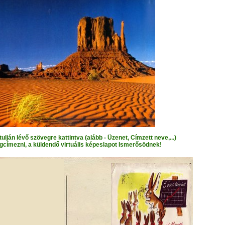
ulján lévő szövegre kattintva (alább - Üzenet, Címzett neve,...)
címezni, a küldendő virtuális képeslapot Ismerősödnek!