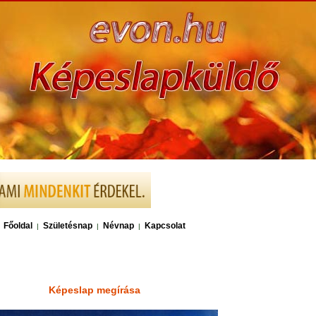
Főoldal
Születésnap
Névnap
Kapcsolat
|
|
|
Képeslap megírása