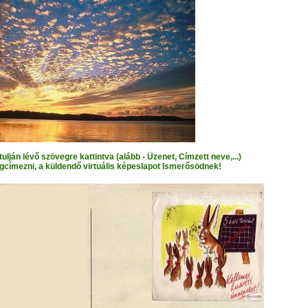
ulján lévő szövegre kattintva (alább - Üzenet, Címzett neve,...)
címezni, a küldendő virtuális képeslapot Ismerősödnek!