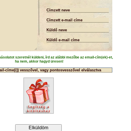
solatot szeretnél küldeni, írd az alábbi mezőbe az email-cím(ek)-et,
ha nem, akkor hagyd üresen!