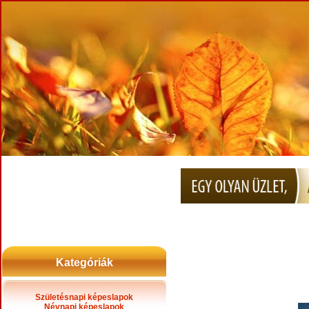
Kategóriák
Születésnapi képeslapok
Névnapi képeslapok