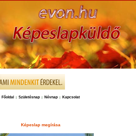
Főoldal
Születésnap
Névnap
Kapcsolat
|
|
|
Képeslap megírása