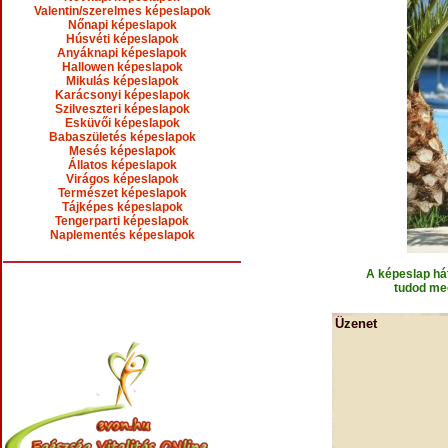
Valentin/szerelmes képeslapok
Nőnapi képeslapok
Húsvéti képeslapok
Anyáknapi képeslapok
Hallowen képeslapok
Mikulás képeslapok
Karácsonyi képeslapok
Szilveszteri képeslapok
Esküvői képeslapok
Babaszületés képeslapok
Mesés képeslapok
Állatos képeslapok
Virágos képeslapok
Természet képeslapok
Tájképes képeslapok
Tengerparti képeslapok
Naplementés képeslapok
A képeslap hát
tudod meg