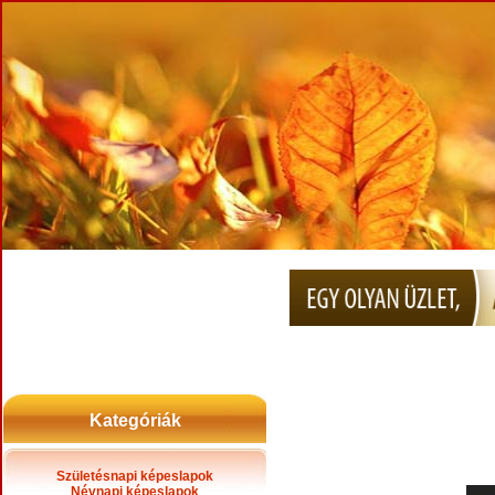
Kategóriák
Születésnapi képeslapok
Névnapi képeslapok