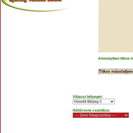
Amennyiben titkos má
Válassz bélyeget:
Háttérzene csatolása: